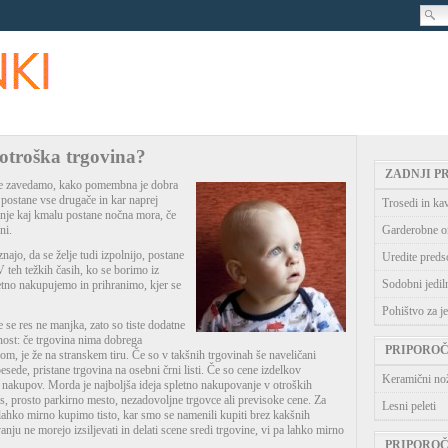
otroška trgovina?
ZADNJI P
 se zavedamo, kako pomembna je dobra
postane vse drugače in kar naprej
Trosedi in ka
nje kaj kmalu postane nočna mora, če
ni.
Garderobne o
najo, da se želje tudi izpolnijo, postane
Uredite preds
V teh težkih časih, ko se borimo iz
Sodobni jedil
tno nakupujemo in prihranimo, kjer se
Pohištvo za je
e se res ne manjka, zato so tiste dodatne
nost: če trgovina nima dobrega
PRIPORO
om, je že na stranskem tiru. Če so v takšnih trgovinah še naveličani
besede, pristane trgovina na osebni črni listi. Če so cene izdelkov
Keramični no
 nakupov. Morda je najboljša ideja spletno nakupovanje v otroških
čas, prosto parkirno mesto, nezadovoljne trgovce ali previsoke cene. Za
Lesni peleti
lahko mirno kupimo tisto, kar smo se namenili kupiti brez kakšnih
ju ne morejo izsiljevati in delati scene sredi trgovine, vi pa lahko mirno
PRIPORO