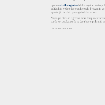
Spletna
otroška trgovina
Mali vragci se lahko poh
odličnih in vedno dostopnih cenah. Prijazni in u
vprašanjih in izbiri pravega izdelka za vas.
Najboljša otroška trgovina mora torej imeti: neom
starše kot otroke, pa še na času boste prihranili 
Comments are closed.