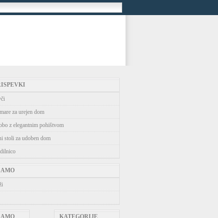
RISPEVKI
vči
mare za urejen dom
obo z elegantnim pohištvom
ni stoli za udoben dom
dilnico
ČAMO
ži
ČAMO
KATEGORIJE