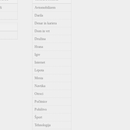
ži
Avtomobilizem
Darila
Denar in kariera
Dom in vrt
Družina
Hrana
Igre
Internet
Lepota
Mesta
Navtika
Otroci
Počitnice
Pohištvo
Šport
Tehnologija