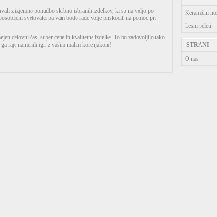
vali z izjemno ponudbo skrbno izbranih izdelkov, ki so na voljo po
Keramični no
sposobljeni svetovalci pa vam bodo rade volje priskočili na pomoč pri
Lesni peleti
ejen delovni čas, super cene in kvalitetne izdelke. To bo zadovoljilo tako
in ga raje namenili igri z vašim malim korenjakom!
STRANI
O nas