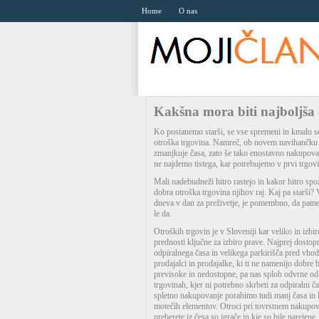
Home
O nas
Kakšna mora biti najboljša 
Ko postanemo starši, se vse spremeni in kmalu
otroška trgovina. Namreč, ob novem navihančku 
zmanjkuje časa, zato še tako enostavno nakupova
ne najdemo tistega, kar potrebujemo v prvi trgovi
Mali nadebudneži hitro rastejo in kakor hitro spoz
dobra otroška trgovina njihov raj. Kaj pa starši? 
dneva v dan za preživetje, je pomembno, da pame
le da.
Otroških trgovin je v Sloveniji kar veliko in izbir
prednosti ključne za izbiro prave. Najprej dostop
odpiralnega časa in velikega parkirišča pred vhod
prodajalci in prodajalke, ki ti ne namenijo dobre 
previsoke in nedostopne, pa nas sploh odvrne od
trgovinah, kjer ni potrebno skrbeti za odpiralni 
spletno nakupovanje porabimo tudi manj časa in 
motečih elementov. Otroci pri tovrstnem nakupovan
preberete iz česa so igrače in kje so bile narejene.